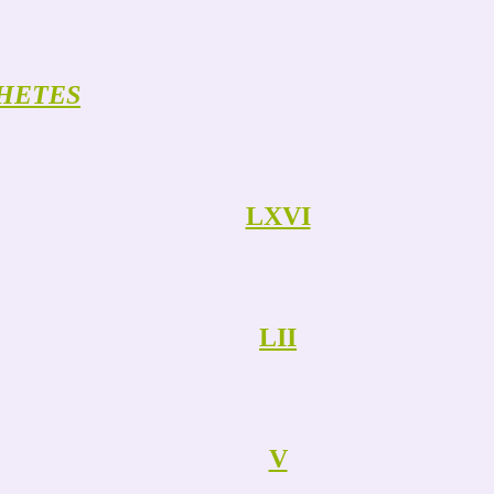
HETES
LXVI
LII
V