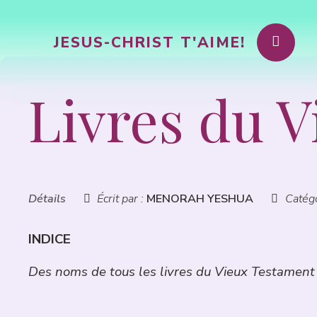
JESUS-CHRIST T'AIME!
Livres du 
Détails
Écrit par :
MENORAH YESHUA
Catégo
INDICE
Des noms de tous les livres du Vieux Testament 