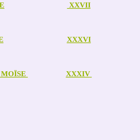
E
XXVII
E
XXXVI
E MOÏSE
XXXIV