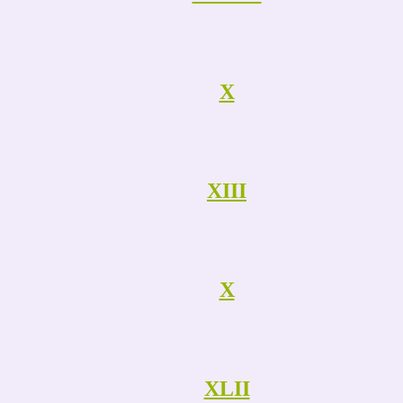
X
XIII
X
XLII