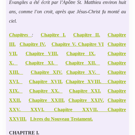
Evangiles a été écrit par l’Apôtre St. Matthieu environ huit
ans, comme l’on croit, après que Jésus-Christ fu monté au
ciel.
Chapitres
:
Chapitre I.
Chapitre II.
Chapitre
III.
Chapitre IV.
Chapitre V.
Chapitre VI
Chapitre
VII
.
Chapitre VIII.
Chapitre IX.
Chapitre
X.
Chapitre XI.
Chapitre XII.
Chapitre
XIII.
Chapitre XIV.
Chapitre XV.
Chapitre
XVI.
Chapitre XVII.
Chapitre XVIII.
Chapitre
XIX.
Chapitre XX.
Chapitre XXI
.
Chapitre
XXII.
Chapitre XXIII.
Chapitre XXIV.
Chapitre
XXV.
XXVI.
Chapitre XXVII.
Chapitre
XXVIII.
Livres du Nouveau Testament.
CHAPITRE I.